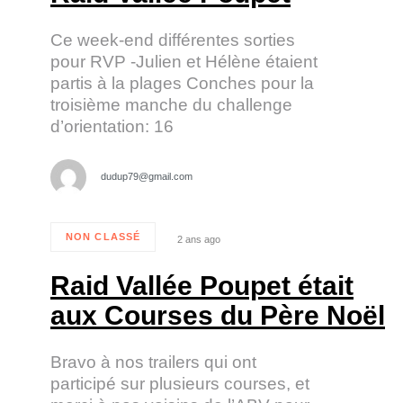
Ce week-end différentes sorties
pour RVP -Julien et Hélène étaient
partis à la plages Conches pour la
troisième manche du challenge
d’orientation: 16
dudup79@gmail.com
NON CLASSÉ
2 ans ago
Tags
Raid Vallée Poupet était
aux Courses du Père Noël
Bravo à nos trailers qui ont
participé sur plusieurs courses, et