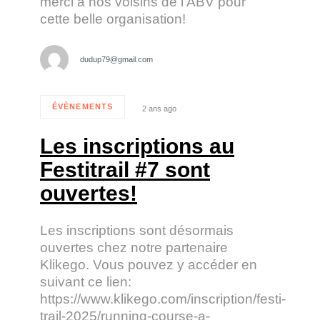
merci à nos voisins de l’ABV pour
cette belle organisation!
dudup79@gmail.com
ÉVÈNEMENTS
2 ans ago
Tags
Les inscriptions au
Festitrail #7 sont
ouvertes!
Les inscriptions sont désormais
ouvertes chez notre partenaire
Klikego. Vous pouvez y accéder en
suivant ce lien:
https://www.klikego.com/inscription/festi-
trail-2025/running-course-a-