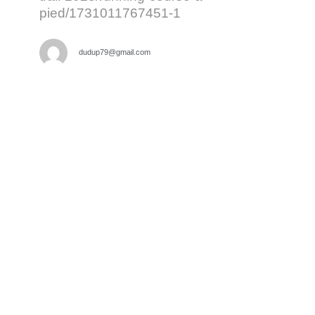
pied/1731011767451-1
dudup79@gmail.com