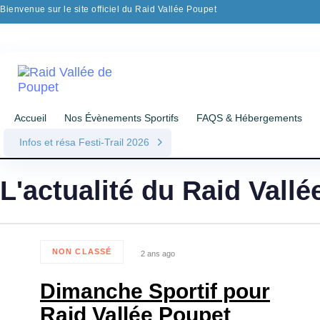
Skip links
Skip to primary navigation
Bienvenue sur le site officiel du Raid Vallée Poupet
Skip to content
Accueil
Nos Évènements Sportifs
FAQS & Hébergements
Infos et résa Festi-Trail 2026
L'actualité du Raid Vall
NON CLASSÉ
2 ans ago
Tags
Dimanche Sportif pour
Raid Vallée Poupet