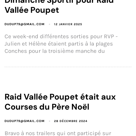
Vallée Poupet
DUDUP79@GMAIL.COM
12 JANVIER 2025
Ce week-end différentes sorties pour RVP -
Julien et Hélène étaient partis à la plages
Conches pour la troisième manche du
Raid Vallée Poupet était aux
Courses du Père Noël
DUDUP79@GMAIL.COM
28 DÉCEMBRE 2024
Bravo à nos trailers qui ont participé sur